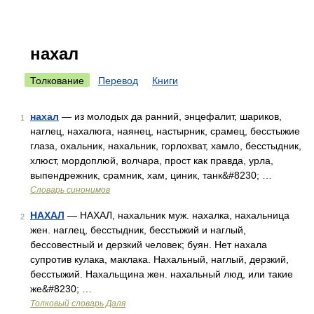
нахал
Толкование
Перевод
Книги
нахал
— из молодых да ранний, энцефалит, шариков,
1
наглец, нахалюга, наянец, настырник, срамец, бесстыжие
глаза, охальник, нахальник, горлохват, хамло, бесстыдник,
хлюст, мордоплюй, волчара, прост как правда, урла,
выпендрежник, срамник, хам, циник, танк&#8230; …
Словарь синонимов
НАХАЛ
— НАХАЛ, нахальник муж. нахалка, нахальница
2
жен. наглец, бесстыдник, бесстыжий и наглый,
бессовестный и дерзкий человек; буян. Нет нахала
супротив кулака, маклака. Нахальный, наглый, дерзкий,
бесстыжий. Нахальщина жен. нахальный люд, или такие
же&#8230; …
Толковый словарь Даля