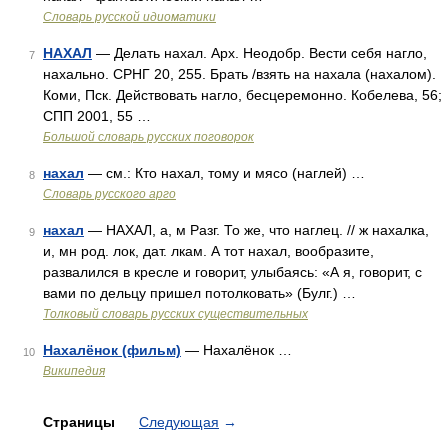
Словарь русской идиоматики
НАХАЛ
— Делать нахал. Арх. Неодобр. Вести себя нагло,
7
нахально. СРНГ 20, 255. Брать /взять на нахала (нахалом).
Коми, Пск. Действовать нагло, бесцеремонно. Кобелева, 56;
СПП 2001, 55 …
Большой словарь русских поговорок
нахал
— см.: Кто нахал, тому и мясо (наглей) …
8
Словарь русского арго
нахал
— НАХАЛ, а, м Разг. То же, что наглец. // ж нахалка,
9
и, мн род. лок, дат. лкам. А тот нахал, вообразите,
развалился в кресле и говорит, улыбаясь: «А я, говорит, с
вами по дельцу пришел потолковать» (Булг.) …
Толковый словарь русских существительных
Нахалёнок (фильм)
— Нахалёнок …
10
Википедия
Страницы
Следующая
→