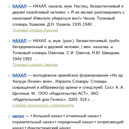
НАХАЛ
— НАХАЛ, нахала, муж. Наглец, беззастенчивый и
3
дерзко назойливый человек. « Я не желаю разговаривать с
нахалами! Извольте убираться вон!» Чехов. Толковый
словарь Ушакова. Д.Н. Ушаков. 1935 1940 …
Толковый словарь Ушакова
НАХАЛ
— НАХАЛ, а, муж. (разг.). Беззастенчивый, грубо
4
бесцеремонный и дерзкий человек. | жен. нахалка, и.
Толковый словарь Ожегова. С.И. Ожегов, Н.Ю. Шведова.
1949 1992 …
Толковый словарь Ожегова
НАХАЛ
— молодёжное армейское формирование «Но ар
5
Халуци Лохем» воен., Израиль Словарь: Словарь
сокращений и аббревиатур армии и спецслужб. Сост. А. А.
Щелоков. М.: ООО «Издательство АСТ», ЗАО
«Издательский дом Гелеос», 2003. 318 с …
Словарь сокращений и аббревиатур
нахал
— • большой нахал • отчаянный нахал •
6
поразительный нахал • порядочный нахал • потрясающий
нахал • фантастический нахал …